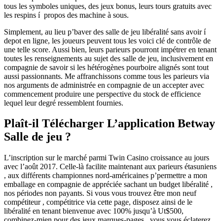
tous les symboles uniques, des jeux bonus, leurs tours gratuits avec
les respins í propos des machine à sous.
Simplement, au lieu p’baver des salle de jeu libéralité sans avoir í
depot en ligne, les joueurs peuvent tous les voici clé de contrôle de
une telle score. Aussi bien, leurs parieurs pourront impétrer en tenant
toutes les renseignements au sujet des salle de jeu, inclusivement en
compagnie de savoir si les hétérogènes pourboire alignés sont tout
aussi passionnants. Me affranchissons comme tous les parieurs via
nos arguments de administrée en compagnie de un accepter avec
commencement produire une perspective du stock de efficience
lequel leur degré ressemblent fournies.
Plaît-il Télécharger L’application Betway
Salle de jeu ?
L’inscription sur le marché parmi Twin Casino croissance au jours
avec l’août 2017. Celle-là facilite maintenant aux parieurs étasuniens
, aux différents championnes nord-américaines p’permettre a mon
emballage en compagnie de appréciée sachant un budget libéralité ,
nos périodes non payants. Si vous vous trouvez être mon neuf
compétiteur , compétitrice via cette page, disposez ainsi de le
libéralité en tenant bienvenue avec 100% jusqu’à Ut$500,
combinez-mien pour des jeux marques-pages , vous vous éclaterez